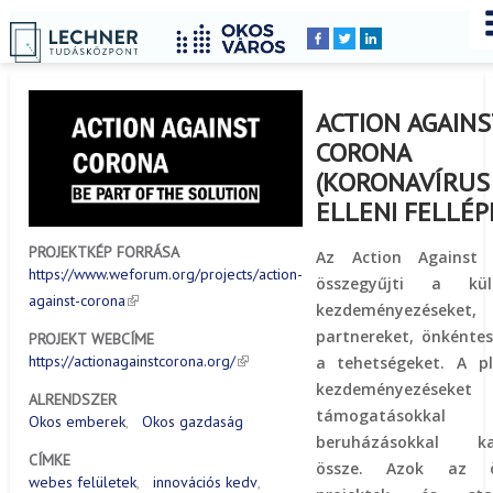
Címlap
Peldatar
YOU
Breadcrumbs
ARE
HERE:
ACTION AGAINS
CORONA
(KORONAVÍRUS
ELLENI FELLÉP
PROJEKTKÉP FORRÁSA
Az Action Against 
https://www.weforum.org/projects/action-
összegyűjti a kül
against-corona
kezdeményezéseket,
partnereket, önkéntes
PROJEKT WEBCÍME
https://actionagainstcorona.org/
a tehetségeket.
A p
kezdeményezéseket
ALRENDSZER
támogatásokkal
Okos emberek
Okos gazdaság
beruházásokkal kap
CÍMKE
össze.
Azok az öt
webes felületek
innovációs kedv