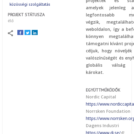
projektek és star
közösségi szolgáltatás
amelyek jelenleg a
legfontosabb mu
PROJEKT STÁTUSZA
élő
végzik, megtalálha
weboldalon, így a bef
könnyen megtalálha
támogatni kívánt proj
céljuk, hogy növeljék
valószínűségét és eny
globális válság 
károkat.
EGYÜTTMŰKÖDŐK
Nordic Capital
https://www.nordiccapit
Norrsken Foundation
https://www.norrsken.or
Dagens Industri
https://www.di.se/