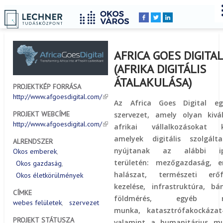
Címlap
Peldatar
YOU
Breadcrumbs
ARE
HERE:
AFRICA GOES DIGITA
(AFRIKA DIGITÁLIS
ÁTALAKULÁSA)
PROJEKTKÉP FORRÁSA
http://www.afgoesdigital.com/
Az Africa Goes Digital eg
PROJEKT WEBCÍME
szervezet, amely olyan kivá
http://www.afgoesdigital.com/
afrikai vállalkozásokat ké
amelyek digitális szolgálta
ALRENDSZER
nyújtanak az alábbi ip
Okos emberek
területén: mezőgazdaság, er
Okos gazdaság
halászat, természeti erőf
Okos életkörülmények
kezelése, infrastruktúra, bá
CÍMKE
földmérés, egyéb mé
webes felületek
szervezet
munka, katasztrófakockázat-
PROJEKT STÁTUSZA
valamint a humanitárius m