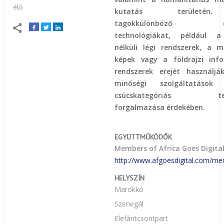
élő
kutatás terület
tagokkülönböző digi
technológiákat, például a
nélküli légi rendszerek, a 
képek vagy a földrajzi info
rendszerek erejét használjá
minőségi szolgáltatáso
csúcskategóriás ter
forgalmazása érdekében.
EGYÜTTMŰKÖDŐK
Members of Africa Goes Digita
http://www.afgoesdigital.com/m
HELYSZÍN
Marokkó
Szenegál
Elefántcsontpart