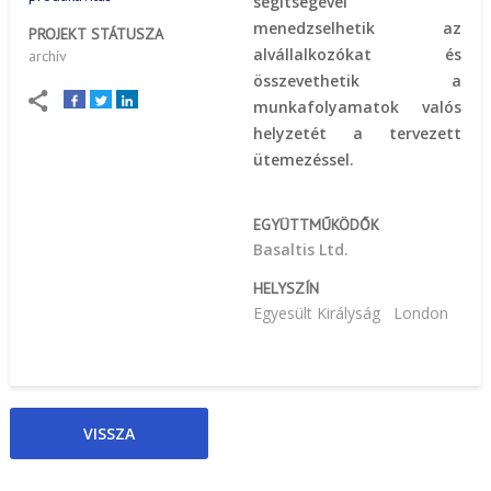
segítségével
menedzselhetik az
PROJEKT STÁTUSZA
alvállalkozókat és
archív
összevethetik a
munkafolyamatok valós
helyzetét a tervezett
ütemezéssel.
EGYÜTTMŰKÖDŐK
Basaltis Ltd.
HELYSZÍN
Egyesült Királyság
London