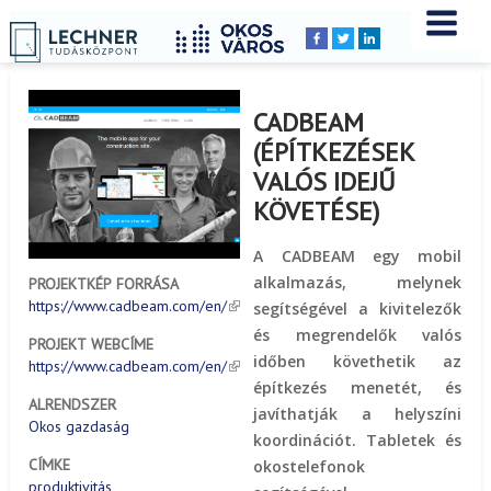
Címlap
Peldatar
YOU
Breadcrumbs
ARE
HERE:
CADBEAM
(ÉPÍTKEZÉSEK
VALÓS IDEJŰ
KÖVETÉSE)
A CADBEAM egy mobil
alkalmazás, melynek
PROJEKTKÉP FORRÁSA
https://www.cadbeam.com/en/
segítségével a kivitelezők
és megrendelők valós
PROJEKT WEBCÍME
időben követhetik az
https://www.cadbeam.com/en/
építkezés menetét, és
ALRENDSZER
javíthatják a helyszíni
Okos gazdaság
koordinációt. Tabletek és
CÍMKE
okostelefonok
produktivitás