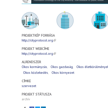
PROJEKTKÉP FORRÁSA
http://cityprotocol.org
PROJEKT WEBCÍME
http://cityprotocol.org
ALRENDSZER
Okos kormányzás
Okos gazdaság
Okos életkörülménye
Okos közlekedés
Okos környezet
CÍMKE
szervezet
PROJEKT STÁTUSZA
archív