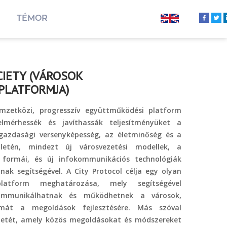
TÉMOR
CIETY (VÁROSOK
PLATFORMJA)
emzetközi, progresszív együttműködési platform
lmérhessék és javíthassák teljesítményüket a
gazdasági versenyképesség, az életminőség és a
ületén, mindezt új városvezetési modellek, a
b formái, és új infokommunikációs technológiák
k segítségével. A City Protocol célja egy olyan
latform meghatározása, mely segítségével
kommunikálhatnak és működhetnek a városok,
émát a megoldások fejlesztésére. Más szóval
netét, amely közös megoldásokat és módszereket