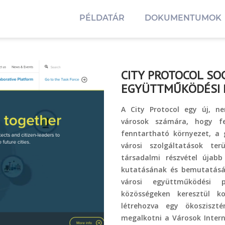
PÉLDATÁR
DOKUMENTUMOK
CITY PROTOCOL SO
EGYÜTTMŰKÖDÉSI 
A City Protocol egy új, n
városok számára, hogy fe
fenntartható környezet, a 
városi szolgáltatások ter
társadalmi részvétel újab
kutatásának és bemutatásána
városi együttműködési p
közösségeken keresztül 
létrehozva egy ökosziszt
megalkotni a Városok Inter