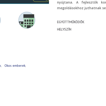
nyújtana. A fejlesztők ko
megoldásokhoz juthatnak seg
EGYÜTTMŰKÖDŐK
HELYSZÍN
k
Okos emberek