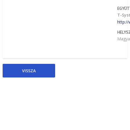
EGYÜ
T-Sys
http:/
HELYS
Magya