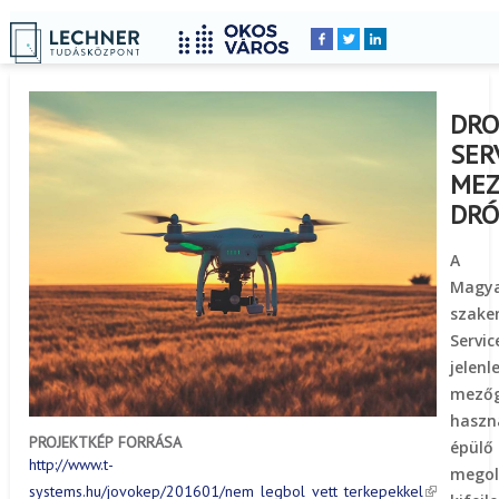
Címlap
Peldatar
YOU
Breadcrumbs
ARE
HERE:
DRO
SER
MEZ
DRÓ
A 
Magya
szake
Servic
jel
mező
haszná
PROJEKTKÉP FORRÁSA
épül
http://www.t-
mego
systems.hu/jovokep/201601/nem_legbol_vett_terkepekkel