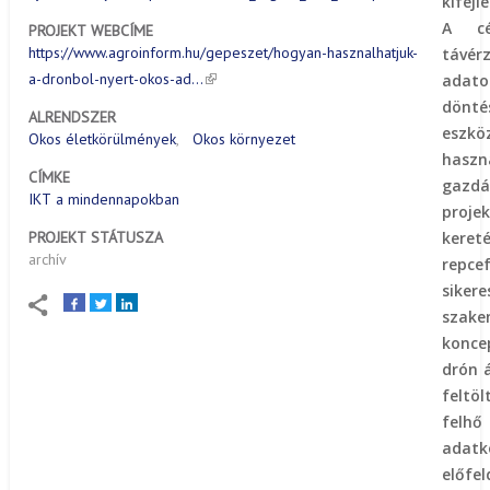
kifej
A c
PROJEKT WEBCÍME
https://www.agroinform.hu/gepeszet/hogyan-hasznalhatjuk-
távér
a-dronbol-nyert-okos-ad…
adato
dönté
ALRENDSZER
eszkö
Okos életkörülmények
Okos környezet
has
CÍMKE
gaz
IKT a mindennapokban
proj
keret
PROJEKT STÁTUSZA
archív
repc
siker
szake
konce
drón á
feltö
fe
adatk
előf