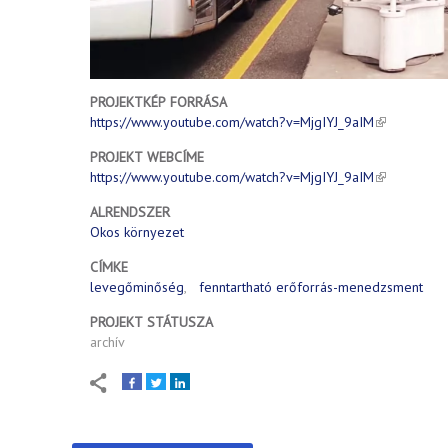
PROJEKTKÉP FORRÁSA
https://www.youtube.com/watch?v=MjgIYJ_9aIM
PROJEKT WEBCÍME
https://www.youtube.com/watch?v=MjgIYJ_9aIM
ALRENDSZER
Okos környezet
CÍMKE
levegőminőség
fenntartható erőforrás-menedzsment
PROJEKT STÁTUSZA
archív