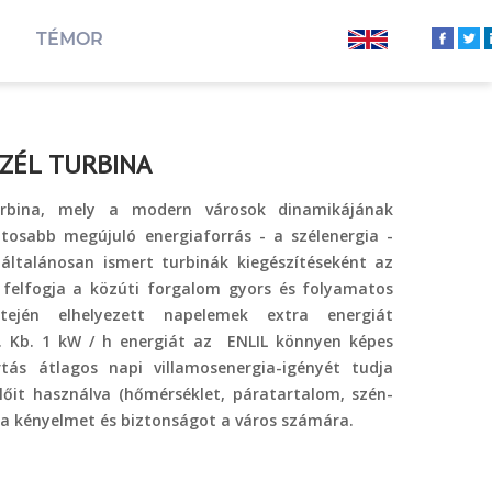
TÉMOR
SZÉL TURBINA
turbina, mely a modern városok dinamikájának
ntosabb megújuló energiaforrás - a szélenergia -
 általánosan ismert turbinák kiegészítéseként az
 felfogja a közúti forgalom gyors és folyamatos
tején elhelyezett napelemek extra energiát
z. Kb. 1 kW / h energiát az ENLIL könnyen képes
rtás átlagos napi villamosenergia-igényét tudja
előit használva (hőmérséklet, páratartalom, szén-
ja a kényelmet és biztonságot a város számára.