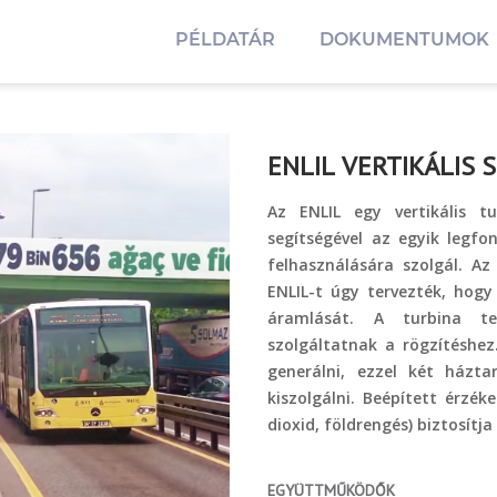
PÉLDATÁR
DOKUMENTUMOK
ENLIL VERTIKÁLIS 
Az ENLIL egy vertikális 
segítségével az egyik legfo
felhasználására szolgál. Az
ENLIL-t úgy tervezték, hogy
áramlását. A turbina te
szolgáltatnak a rögzítéshe
generálni, ezzel két házta
kiszolgálni. Beépített érzék
dioxid, földrengés) biztosít
EGYÜTTMŰKÖDŐK