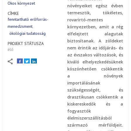
Okos környezet
növényeiket egész évben
termesztik, tökéletes,
CÍMKE
fenntartható erőforrás-
rovarirtó-mentes
menedzsment
környezetben, amit a rég
ökológiai tudatosság
elfelejtett alagutak
biztosítanak. A zöldeket
PROJEKT STÁTUSZA
nem érintik az időjárás- és
élő
az évszakos változások, és
kiváló elhelyezkedésüknek
köszönhetően csökkentik
a növények
importálásának
szükségességét, és
drasztikusan csökkentik a
kiskereskedők és a
fogyasztók
élelmiszerszállításból
származó mérföldjeit.