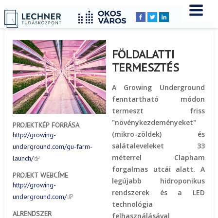
Címlap
Peldatar
YOU
Breadcrumbs
ARE
HERE:
FÖLDALATTI
TERMESZTÉS
A Growing Underground
fenntartható módon
termeszt friss
"növénykezdeményeket"
PROJEKTKÉP FORRÁSA
(mikro-zöldek) és
http://growing-
salátaleveleket 33
underground.com/gu-farm-
méterrel Clapham
launch/
forgalmas utcái alatt. A
PROJEKT WEBCÍME
legújabb hidroponikus
http://growing-
rendszerek és a LED
underground.com/
technológia
ALRENDSZER
felhasználásával