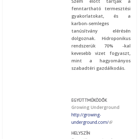
Szem előtt tartják a
fenntartható termesztési
gyakorlatokat, és a
karbon-semleges
tanúsítvány elérésén
dolgoznak. Hidroponikus
rendszerük 70% -kal
kevesebb vizet fogyaszt,
mint a hagyományos
szabadtéri gazdálkodás.
EGYÜTTMŰKÖDŐK
Growing Underground
http://growing-
underground.com/
HELYSZÍN