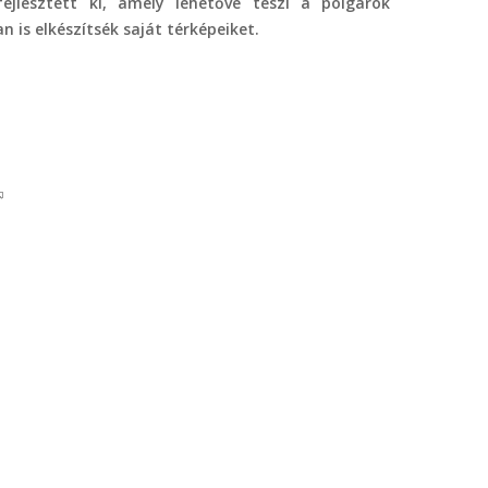
ejlesztett ki, amely lehetővé teszi a polgárok
 is elkészítsék saját térképeiket.