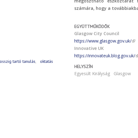
megosztható eszköztárat f
számára, hogy a továbbiakban
EGYÜTTMŰKÖDŐK
Glasgow City Council
https://www.glasgow.gov.uk/
Innovative UK
https://innovateuk.blog.gov.uk/
osszig tartó tanulás
oktatás
HELYSZÍN
Egyesült Királyság
Glasgow