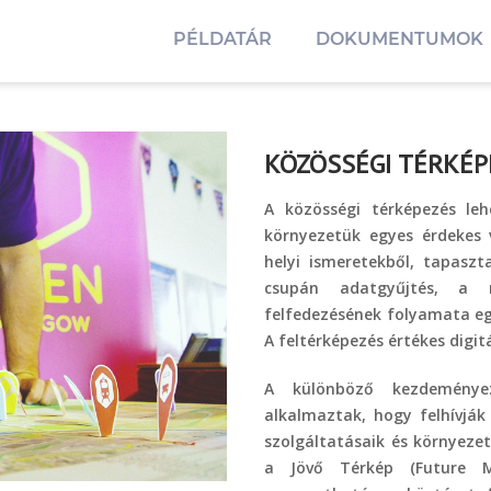
PÉLDATÁR
DOKUMENTUMOK
KÖZÖSSÉGI TÉRKÉP
A közösségi térképezés le
környezetük egyes érdekes 
helyi ismeretekből, tapaszt
csupán adatgyűjtés, a ny
felfedezésének folyamata eg
A feltérképezés értékes digitá
A különböző kezdeményezé
alkalmaztak, hogy felhívják
szolgáltatásaik és környeze
a Jövő Térkép (Future M