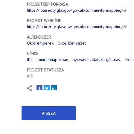
PROJEKTKÉP FORRÁSA
https://futurecity.glasgow.gov.uk/community-mapping/
PROJEKT WEBCÍME
https://futurecity.glasgow.gov.uk/community-mapping/
ALRENDSZER
Okos emberek
Okos környezet
CÍMKE
IKT a mindennapokban
nyilvános adatszolgáltatás
életh
PROJEKT STÁTUSZA
élő