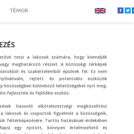
TÉMOR
EZÉS
hetővé teszi a lakosok számára, hogy kiemeljék
vagy meghatározó részeit. A közösségi térképek
alatokból és szakértelemből épülnek fel. Ez nem
ilvánvaló, rejtett és potenciális eszközök
y közösségben különböző lehetőségeket nyit meg.
lis fejlesztési és fejlődési eszköz.
sek hasonló elkötelezettségi megközelítést
 a lakosok és csoportok figyelmét a közösségeik,
tük feltérképezésére. Tartós hatásának érdekében
aps) egy nyitott, könnyen értelmezhető és