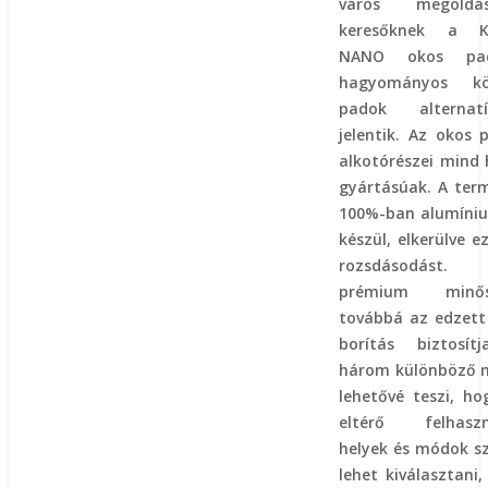
város megoldás
keresőknek a K
NANO okos p
hagyományos köz
padok alternatí
jelentik. Az okos 
alkotórészei mind 
gyártásúak. A ter
100%-ban alumíni
készül, elkerülve e
rozsdásodás
prémium minős
továbbá az edzett
borítás biztosít
három különböző 
lehetővé teszi, ho
eltérő felhaszn
helyek és módok sz
lehet kiválasztani