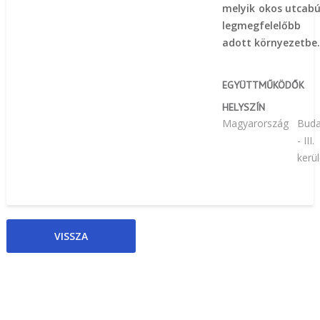
melyik okos utcabú
legmegfelelőb
adott környezetbe
EGYÜTTMŰKÖDŐK
HELYSZÍN
Magyarország
Buda
- III.
kerül