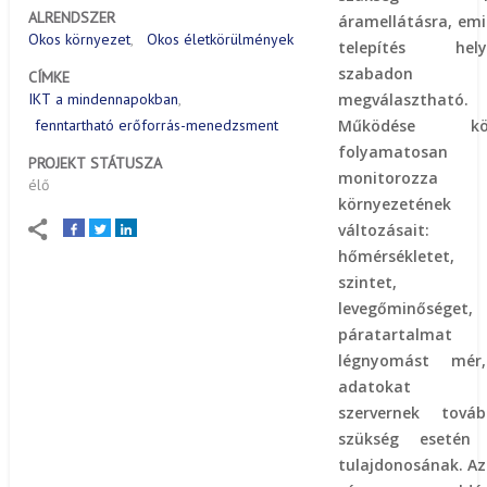
ALRENDSZER
áramellátásra, emi
Okos környezet
Okos életkörülmények
telepítés helys
szabadon
CÍMKE
megválasztható.
IKT a mindennapokban
Működése kö
fenntartható erőforrás-menedzsment
folyamatosan
PROJEKT STÁTUSZA
monitorozza
élő
környezetének
változásait:
hőmérsékletet,
szintet,
levegőminőséget,
páratartalma
légnyomást mér
adatokat 
szervernek tovább
szükség esetén 
tulajdonosának. Az