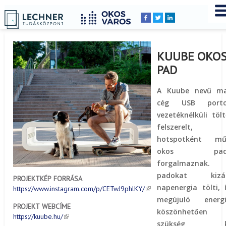
Címlap
Peldatar
YOU
Breadcrumbs
ARE
HERE:
KUUBE OKO
PAD
A Kuube nevű ma
cég USB portok
vezetéknélküli töl
felszerelt, 
hotspotként mű
okos pado
forgalmazna
padokat kizár
PROJEKTKÉP FORRÁSA
napenergia tölti, 
https://www.instagram.com/p/CETwJ9phlKY/
megújuló energi
PROJEKT WEBCÍME
köszönhetően n
https://kuube.hu/
szükség kü