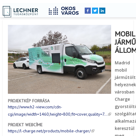
Címlap
Peldatar
YOU
Breadcrumbs
ARE
HERE:
MOBIL
JÁRMŰ
ÁLLO
Madrid 
mobil e
járműtöl
helyezne
városba
Charg
PROJEKTKÉP FORRÁSA
gyorstö
https://www.h2-view.com/cdn-
szolgál
cgi/image/width=1460,height=800,fit=cover,quality=7…
alkalmaz
PROJEKT WEBCÍME
keresztü
https://l-charge.net/products/mobile-charger/
meg, 