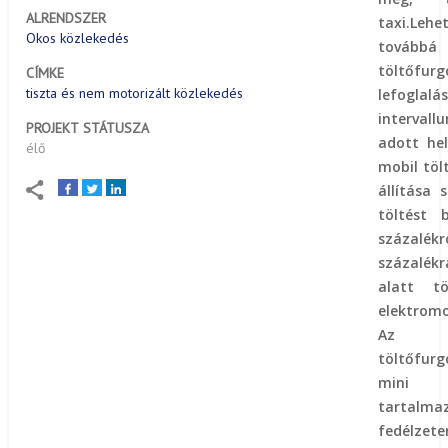
ALRENDSZER
taxi.Lehe
Okos közlekedés
tovább
töltőfurg
CÍMKE
tiszta és nem motorizált közlekedés
lefoglalá
interva
PROJEKT STÁTUSZA
adott hel
élő
mobil töl
állítása 
töltést 
százal
százalékr
alatt t
elektrom
Az L
töltőfu
mini „
tart
fedélze