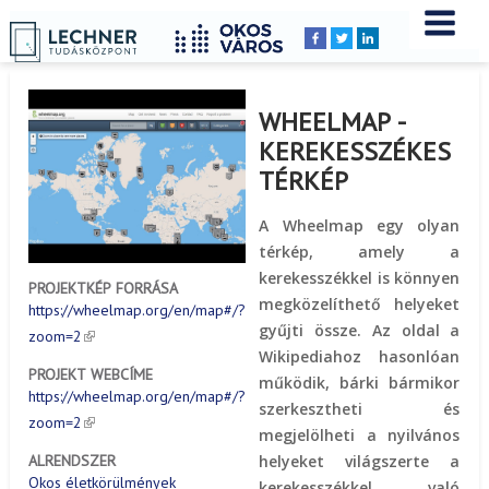
Címlap
Peldatar
YOU
Breadcrumbs
ARE
HERE:
WHEELMAP -
KEREKESSZÉKES
TÉRKÉP
A Wheelmap egy olyan
térkép, amely a
kerekesszékkel is könnyen
PROJEKTKÉP FORRÁSA
megközelíthető helyeket
https://wheelmap.org/en/map#/?
gyűjti össze. Az oldal a
zoom=2
Wikipediahoz hasonlóan
PROJEKT WEBCÍME
működik, bárki bármikor
https://wheelmap.org/en/map#/?
szerkesztheti és
zoom=2
megjelölheti a nyilvános
helyeket világszerte a
ALRENDSZER
Okos életkörülmények
kerekesszékkel való