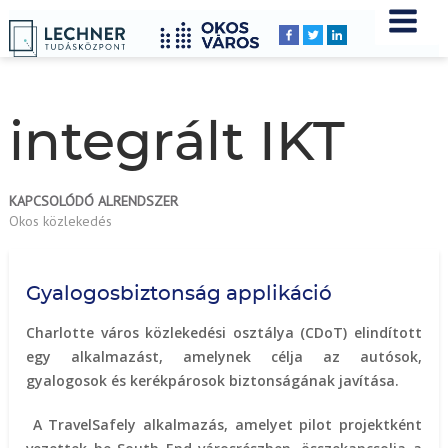
Címlap
YOU
Breadcrumbs
ARE
HERE:
integrált IKT
KAPCSOLÓDÓ ALRENDSZER
Okos közlekedés
Gyalogosbiztonság applikáció
Charlotte város közlekedési osztálya (CDoT) elindított
egy alkalmazást, amelynek célja az autósok,
gyalogosok és kerékpárosok biztonságának javítása.
A TravelSafely alkalmazás, amelyet pilot projektként