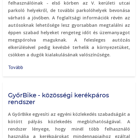
felhasználóinak - első körben az V. kerületi utcai
parkoló helyekről, de további parkolóhelyek bevonása
várható a jövőben. A foglaltsági információk révén az
autósoknak lehetősége lesz gyorsabban megtalálni az
éppen szabad helyeket rengeteg időt és üzemanyagot
megspórolva maguknak. A felesleges autózás
elkerülésével pedig kevésbé terhelik a környezetüket,
csökken a dugók kialakulásának valószínűsége.
Tovább
(Okos
parkolás,
Parker
alkalmazás)
GyőrBike - közösségi kerékpáros
rendszer
A GyőrBike egyesíti az egyéni közlekedés szabadságát a
kötött pályás közlekedés megbízhatóságával. A
rendszer lényege, hogy minél több felhasználó
használja a kerékpárokat mindennapjaihoz ezáltal