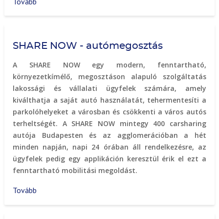
Tovább
(Rollet
parkolás
Debrecenben
)
SHARE NOW - autómegosztás
A SHARE NOW egy modern, fenntartható,
környezetkímélő, megosztáson alapuló szolgáltatás
lakossági és vállalati ügyfelek számára, amely
kiválthatja a saját autó használatát, tehermentesíti a
parkolóhelyeket a városban és csökkenti a város autós
terheltségét. A SHARE NOW mintegy 400 carsharing
autója Budapesten és az agglomerációban a hét
minden napján, napi 24 órában áll rendelkezésre, az
ügyfelek pedig egy applikáción keresztül érik el ezt a
fenntartható mobilitási megoldást.
Tovább
(SHARE
NOW
-