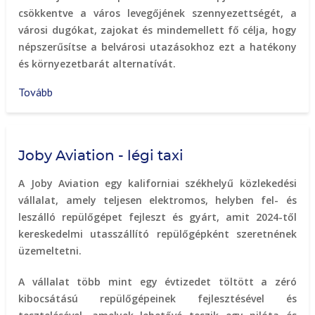
csökkentve a város levegőjének szennyezettségét, a
városi dugókat, zajokat és mindemellett fő célja, hogy
népszerűsítse a belvárosi utazásokhoz ezt a hatékony
és környezetbarát alternatívát.
Tovább
(GyőrBike
-
közösségi
kerékpáros
Joby Aviation - légi taxi
rendszer)
A Joby Aviation egy kaliforniai székhelyű közlekedési
vállalat, amely teljesen elektromos, helyben fel- és
leszálló repülőgépet fejleszt és gyárt, amit 2024-től
kereskedelmi utasszállító repülőgépként szeretnének
üzemeltetni.
A vállalat több mint egy évtizedet töltött a zéró
kibocsátású repülőgépeinek fejlesztésével és