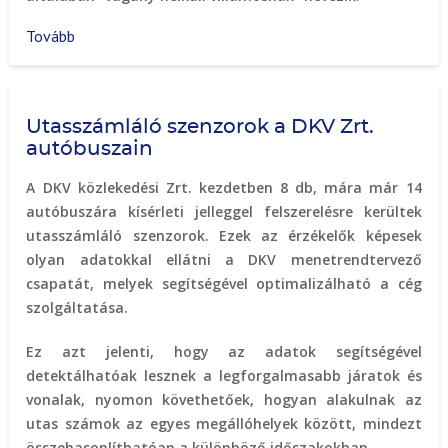
Tovább
(Autonomous
Rail
Rapid
Transit
Utasszámláló szenzorok a DKV Zrt.
(ART)
autóbuszain
-
vágány-
A DKV közlekedési Zrt. kezdetben 8 db, mára már 14
és
autóbuszára kísérleti jelleggel felszerelésre kerültek
vezeték
utasszámláló szenzorok. Ezek az érzékelők képesek
nélküli
olyan adatokkal ellátni a DKV menetrendtervező
villamos)
csapatát, melyek segítségével optimalizálható a cég
szolgáltatása.
Ez azt jelenti, hogy az adatok segítségével
detektálhatóak lesznek a legforgalmasabb járatok és
vonalak, nyomon követhetőek, hogyan alakulnak az
utas számok az egyes megállóhelyek között, mindezt
összehasonlíthatóan a különböző időszakokban.