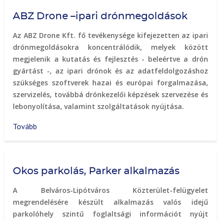
autómegosztás)
ABZ Drone –ipari drónmegoldások
Az ABZ Drone Kft. fő tevékenysége kifejezetten az ipari
drónmegoldásokra koncentrálódik, melyek között
megjelenik a kutatás és fejlesztés - beleértve a drón
gyártást -, az ipari drónok és az adatfeldolgozáshoz
szükséges szoftverek hazai és európai forgalmazása,
szervizelés, továbbá drónkezelői képzések szervezése és
lebonyolítása, valamint szolgáltatások nyújtása.
Tovább
(ABZ
Drone
–
ipari
Okos parkolás, Parker alkalmazás
drónmegoldások)
A Belváros-Lipótváros Közterület-felügyelet
megrendelésére készült alkalmazás valós idejű
parkolóhely szintű foglaltsági információt nyújt