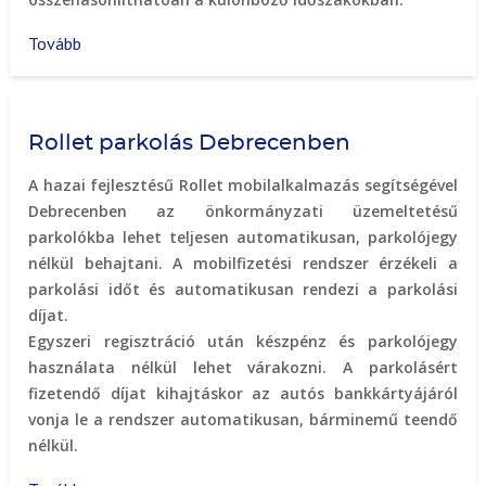
Tovább
(Utasszámláló
szenzorok
a
DKV
Rollet parkolás Debrecenben
Zrt.
autóbuszain
A hazai fejlesztésű Rollet mobilalkalmazás segítségével
)
Debrecenben az önkormányzati üzemeltetésű
parkolókba lehet teljesen automatikusan, parkolójegy
nélkül behajtani. A mobilfizetési rendszer érzékeli a
parkolási időt és automatikusan rendezi a parkolási
díjat.
Egyszeri regisztráció után készpénz és parkolójegy
használata nélkül lehet várakozni. A parkolásért
fizetendő díjat kihajtáskor az autós bankkártyájáról
vonja le a rendszer automatikusan, bárminemű teendő
nélkül.