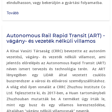
elindulhasson, vagy bekerüljön a gyártási folyamatba.
Tovább
(Biogáz
üzemű
buszok
Stockholmban)
Autonomous Rail Rapid Transit (ART) -
vágány- és vezeték nélküli villamos
A Kínai Vasúti Társaság (CRRC) bevezette az autonóm
vezetésű, vágány- és vezeték nélküli villamost, ami
jelentős előrelépés az Autonomous Rapid Transit (ART)
néven ismert tervezés és technológia terén. Az ART
lényegében egy LiDAR által vezetett csuklós
buszrendszer a városi és elővárosi személyszállításhoz.
A világ első ilyen vonalát a CRRC Zhuzhou Institute Co
Ltd. fejlesztette ki, és 2017-ben, a Huan tartománybeli
Zhuzhouban mutatták be. A terméket úgy írták le,
mint egy busz és egy villamos kereszteződése,
általában "vágány nélküli villamosnak" nevezik.