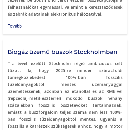
vezettek be South End városrészben, összekapcsolja a
felhasználókat egymással, valamint a kereszteződések
és zebrák adatainak elektronikus hálózatával.
Tovább
(Gyalogosbiztonság
applikáció)
Biogáz üzemű buszok Stockholmban
Tíz évvel ezelőtt Stockholm régió ambiciózus célt
tűzött ki, hogy 2025-re minden szárazföldi
tömegközlekedést 100%-ban fosszilis
tüzelőanyagoktól mentes üzemanyaggal
üzemeltessenek, azonban az etanollal és az RME-vel
(repceolaj-metil-észterrel) működő buszok néhány
százalékban fosszilis összetevőket tartalmaznak,
emiatt a buszforgalom teljes száma nem lesz 100%-
ban fosszilis tüzelőanyagoktól mentes, ugyanis a
fosszilis alkatrészek szükségesek ahhoz, hogy a motor