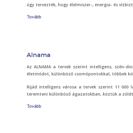
úgy tervezték, hogy élelmiszer-, energia- és vízbi
Tovább
(Nexgen
fenntartható
város)
Alnama
Az ALNAMA a tervek szerint intelligens, szén-di
életmódot, különböző csomópontokkal, többek közö
Rijád intelligens városa a tervek szerint 11 00
teremteni különböző ágazatokban, köztük a zöldt
Tovább
(Alnama
)