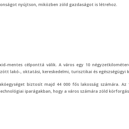
ztonságot nyújtson, miközben zöld gazdaságot is létrehoz.
oxid-mentes célponttá válik. A város egy 10 négyzetkilométe
tt lakó-, oktatási, kereskedelmi, turisztikai és egészségügyi 
0 lakóegységet biztosít majd 44 000 fős lakosság számára. Az
echnológiai iparágakban, hogy a város számára zöld körforgás