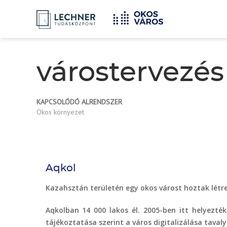
Címlap
YOU
Breadcrumbs
ARE
HERE:
várostervezés
KAPCSOLÓDÓ ALRENDSZER
Okos környezet
Aqkol
Kazahsztán területén egy okos várost hoztak létre,
Aqkolban 14 000 lakos él. 2005-ben itt helyez
tájékoztatása szerint a város digitalizálása taval