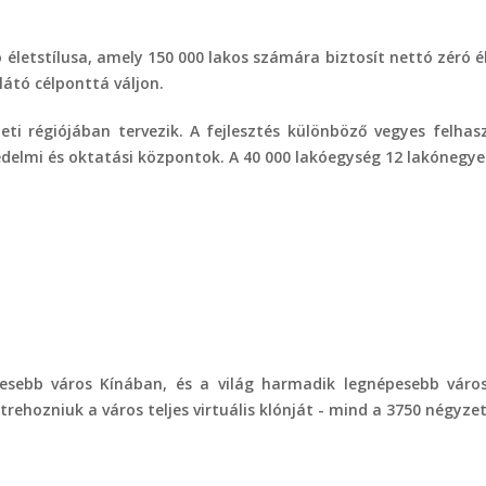
letstílusa, amely 150 000 lakos számára biztosít nettó zéró él
átó célponttá váljon.
leti régiójában tervezik. A fejlesztés különböző vegyes felha
kedelmi és oktatási központok. A 40 000 lakóegység 12 lakónegy
sebb város Kínában, és a világ harmadik legnépesebb városa
trehozniuk a város teljes virtuális klónját - mind a 3750 négyze