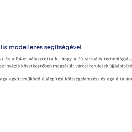
lis modellezés segítségével
 és a B4-et választotta ki, hogy a 3D virtuális technológiá
z invázió következtében megsérült városi területek újjáépítésé
gy együttműködő újjáépítési költségelemzést és egy általános