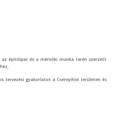
k, az építőipar és a mérnöki munka terén szerzett
hez.
 tervezési gyakorlatot a Csernyihivi területen és