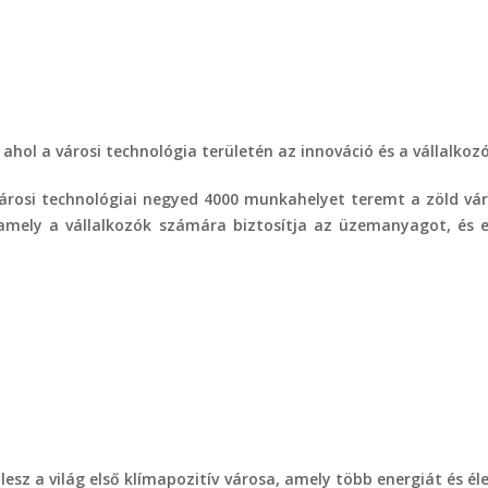
 ahol a városi technológia területén az innováció és a vállalkozó
városi technológiai negyed 4000 munkahelyet teremt a zöld vár
amely a vállalkozók számára biztosítja az üzemanyagot, és 
esz a világ első klímapozitív városa, amely több energiát és é