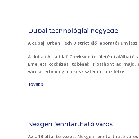
twin)
Dubai technológiai negyede
A dubaji Urban Tech District élő laboratórium lesz,
A dubaji Al Jaddaf Creekside területén található 
Emellett kockázati tőkének is otthont ad majd, 
városi technológiai ökoszisztémát hoz létre.
Tovább
(Dubai
technológiai
negyede)
Nexgen fenntartható város
Az URB által tervezett Nexgen fenntartható város l