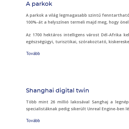
modellezés
A parkok
segítségével)
A parkok a világ legmagasabb szintű fenntartható é
100%-át a helyszínen termeli majd meg, hogy önell
Az 1700 hektáros intelligens várost Dél-Afrika ke
egészségügyi, turisztikai, szórakoztató, kiskeres
Tovább
(A
parkok)
Shanghai digital twin
Több mint 26 millió lakosával Sanghaj a legnépe
specialistáknak pedig sikerült Unreal Engine-ben lé
Tovább
(Shanghai
digital