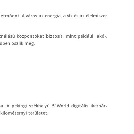
etmódot. A város az energia, a víz és az élelmiszer
sználású központokat biztosít, mint például lakó-,
edben oszlik meg.
. A pekingi székhelyű 51World digitális ikerpár-
tkilométernyi területet.