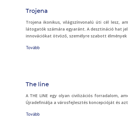
Trojena
Trojena ikonikus, világszínvonalú úti cél lesz, 
látogatók számára egyaránt. A desztináció hat jel
innovációkat ötvöző, személyre szabott élmények á
Tovább
(Trojena)
The line
A THE LINE egy olyan civilizációs forradalom, am
Újradefiniálja a városfejlesztés koncepcióját és az
Tovább
(The
line)