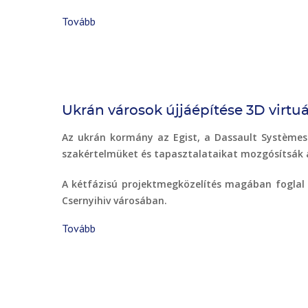
Tovább
(Aqkol)
Ukrán városok újjáépítése 3D virtuá
Az ukrán kormány az Egist, a Dassault Systèmes-t
szakértelmüket és tapasztalataikat mozgósítsák a
A kétfázisú projektmegközelítés magában foglal e
Csernyihiv városában.
Tovább
(Ukrán
városok
újjáépítése
3D
virtuális