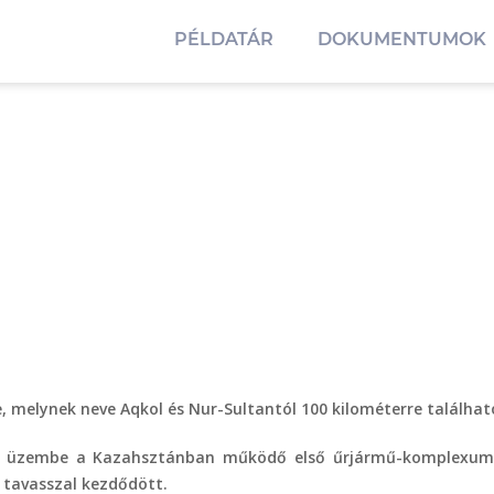
PÉLDATÁR
DOKUMENTUMOK
 melynek neve Aqkol és Nur-Sultantól 100 kilométerre található. 
ték üzembe a Kazahsztánban működő első űrjármű-komplexumo
y tavasszal kezdődött.