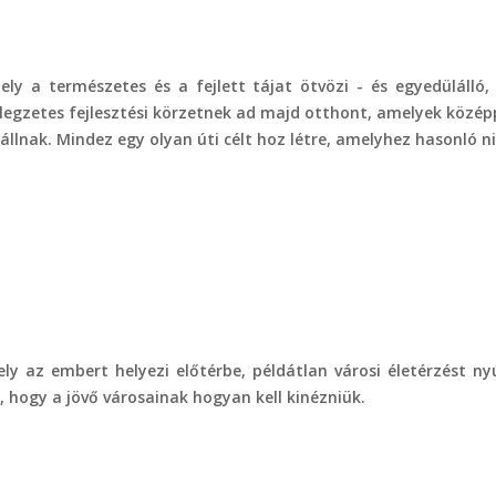
amely a természetes és a fejlett tájat ötvözi - és egyedülál
legzetes fejlesztési körzetnek ad majd otthont, amelyek középpo
llnak. Mindez egy olyan úti célt hoz létre, amelyhez hasonló n
ely az embert helyezi előtérbe, példátlan városi életérzést 
t, hogy a jövő városainak hogyan kell kinézniük.