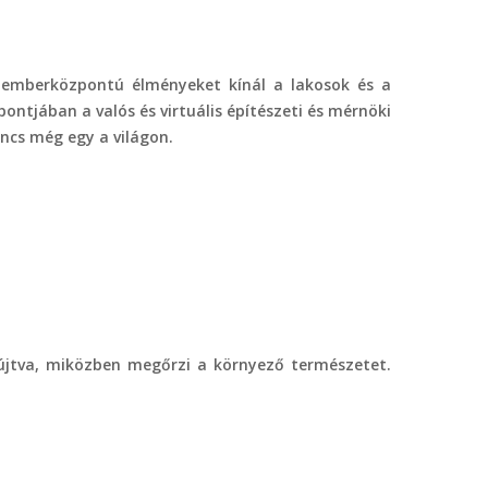
ló, emberközpontú élményeket kínál a lakosok és a
ntjában a valós és virtuális építészeti és mérnöki
incs még egy a világon.
nyújtva, miközben megőrzi a környező természetet.