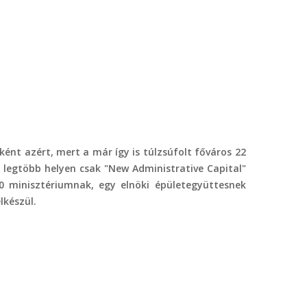
ént azért, mert a már így is túlzsúfolt főváros 22
 legtöbb helyen csak "New Administrative Capital"
0 minisztériumnak, egy elnöki épületegyüttesnek
lkészül.