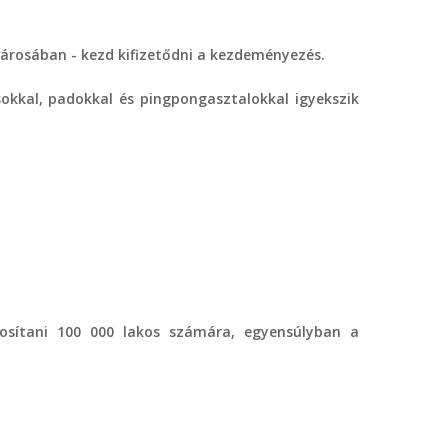
városában - kezd kifizetődni a kezdeményezés.
okkal, padokkal és pingpongasztalokkal igyekszik
osítani 100 000 lakos számára, egyensúlyban a