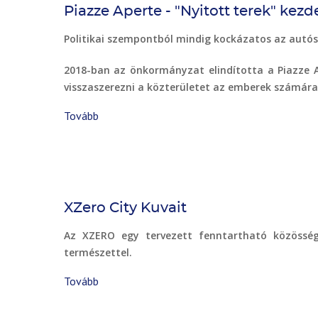
Piazze Aperte - "Nyitott terek" k
Politikai szempontból mindig kockázatos az autóso
2018-ban az önkormányzat elindította a Piazze A
visszaszerezni a közterületet az emberek számára
Tovább
(Piazze
Aperte
-
"Nyitott
terek"
kezdeményezés
XZero City Kuvait
Milánóban)
Az XZERO egy tervezett fenntartható közösség
természettel.
Tovább
(
XZero
City