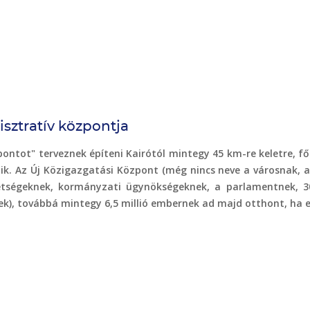
sztratív központja
tot" terveznek építeni Kairótól mintegy 45 km-re keletre, fők
k. Az Új Közigazgatási Központ (még nincs neve a városnak, a
etségeknek, kormányzati ügynökségeknek, a parlamentnek, 3
k), továbbá mintegy 6,5 millió embernek ad majd otthont, ha e