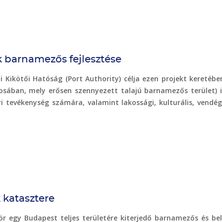
 barnamezős fejlesztése
ikötői Hatóság (Port Authority) célja ezen projekt keretébe
osában, mely erősen szennyezett talajú barnamezős terület) i
i tevékenység számára, valamint lakossági, kulturális, vendégl
 katasztere
r egy Budapest teljes területére kiterjedő barnamezős és bel