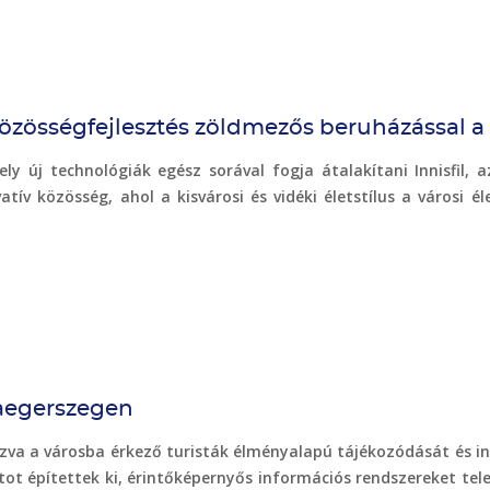
 közösségfejlesztés zöldmezős beruházással 
ely új technológiák egész sorával fogja átalakítani Innisfil
v közösség, ahol a kisvárosi és vidéki életstílus a városi éle
aegerszegen
ozva a városba érkező turisták élményalapú tájékozódását és in
zatot építettek ki, érintőképernyős információs rendszereket te