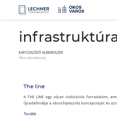
Címlap
YOU
Breadcrumbs
ARE
HERE:
infrastruktúr
KAPCSOLÓDÓ ALRENDSZER
Okos kormányzás
The line
A THE LINE egy olyan civilizációs forradalom, am
Újradefiniálja a városfejlesztés koncepcióját és az
Tovább
(The