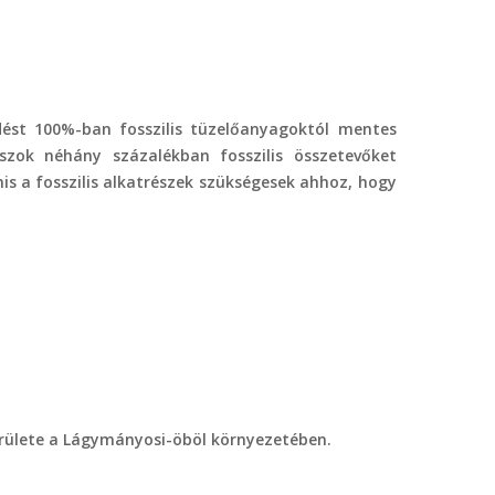
dést 100%-ban fosszilis tüzelőanyagoktól mentes
szok néhány százalékban fosszilis összetevőket
s a fosszilis alkatrészek szükségesek ahhoz, hogy
erülete a Lágymányosi-öböl környezetében.