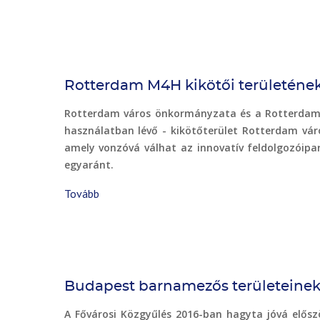
projekt
-
ökotudatos,
fenntartható
ingatlanfejlesztés)
Rotterdam M4H kikötői területének
Rotterdam város önkormányzata és a Rotterdami K
használatban lévő - kikötőterület Rotterdam vár
amely vonzóvá válhat az innovatív feldolgozóipar
egyaránt.
Tovább
(Rotterdam
M4H
kikötői
területének
barnamezős
fejlesztése
Budapest barnamezős területeinek
)
A Fővárosi Közgyűlés 2016-ban hagyta jóvá előszö