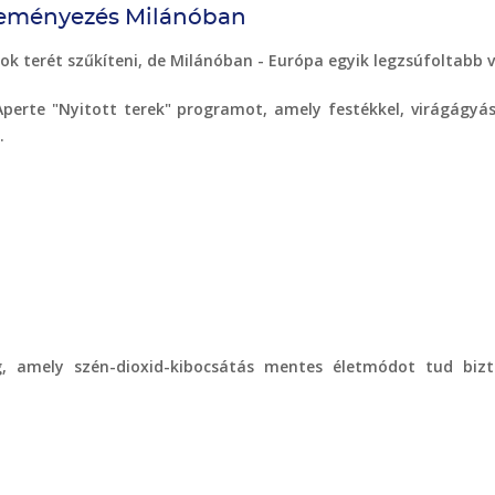
ezdeményezés Milánóban
k terét szűkíteni, de Milánóban - Európa egyik legzsúfoltabb 
perte "Nyitott terek" programot, amely festékkel, virágágyás
.
, amely szén-dioxid-kibocsátás mentes életmódot tud bizt