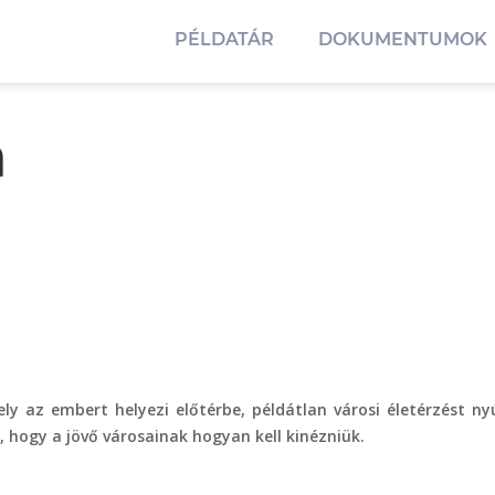
PÉLDATÁR
DOKUMENTUMOK
a
ely az embert helyezi előtérbe, példátlan városi életérzést 
t, hogy a jövő városainak hogyan kell kinézniük.