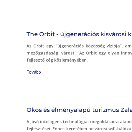
line)
The Orbit - újgenerációs kisvárosi
Az Orbit egy "újgenerációs közösség víziója", am
mezőgazdasági várost. "Az Orbit egy olyan innovatí
fejlesztő cég közleményében.
Tovább
(The
Orbit
-
újgenerációs
kisvárosi
közösségfejlesztés
Okos és élményalapú turizmus Zal
zöldmezős
beruházással
A jövő intelligens technológiai megoldásaira alap
a
fejlesztései. Ennek keretében belvárosi wifi-háló