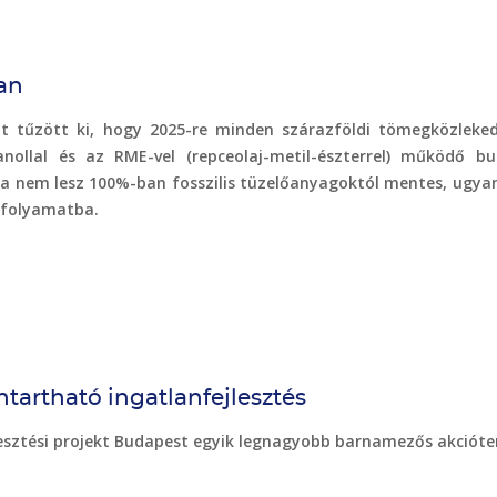
an
élt tűzött ki, hogy 2025-re minden szárazföldi tömegközleke
llal és az RME-vel (repceolaj-metil-észterrel) működő bu
 nem lesz 100%-ban fosszilis tüzelőanyagoktól mentes, ugyani
i folyamatba.
tartható ingatlanfejlesztés
lesztési projekt Budapest egyik legnagyobb barnamezős akciót