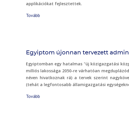
vidéki
applikációkat fejlesztettek.
Kanadában)
Tovább
(Okos
és
élményalapú
turizmus
Zalaegerszegen)
Egyiptom újonnan tervezett admini
Egyiptomban egy hatalmas "új közigazgatási közpon
milliós lakossága 2050-re várhatóan megduplázódi
néven hivatkoznak rá) a tervek szerint nagyköv
(tehát a legfontosabb államigazgatási egységekne
Tovább
(Egyiptom
újonnan
tervezett
adminisztratív
központja)