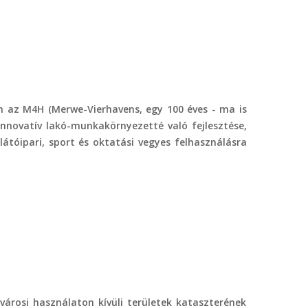
n az M4H (Merwe-Vierhavens, egy 100 éves - ma is
nnovatív lakó-munkakörnyezetté való fejlesztése,
átóipari, sport és oktatási vegyes felhasználásra
városi használaton kívüli területek kataszterének