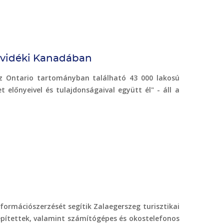
a vidéki Kanadában
, az Ontario tartományban található 43 000 lakosú
t előnyeivel és tulajdonságaival együtt él" - áll a
formációszerzését segítik Zalaegerszeg turisztikai
lepítettek, valamint számítógépes és okostelefonos