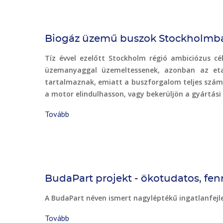
Kuvait)
Biogáz üzemű buszok Stockholmb
Tíz évvel ezelőtt Stockholm régió ambiciózus c
üzemanyaggal üzemeltessenek, azonban az etano
tartalmaznak, emiatt a buszforgalom teljes száma
a motor elindulhasson, vagy bekerüljön a gyártás
Tovább
(Biogáz
üzemű
buszok
Stockholmban)
BudaPart projekt - ökotudatos, fenn
A BudaPart néven ismert nagyléptékű ingatlanfej
Tovább
(BudaPart