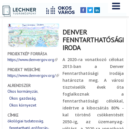
Címlap
Peldatar
YOU
Breadcrumbs
ARE
HERE:
DENVER
FENNTARTHATÓSÁGI
IRODA
PROJEKTKÉP FORRÁSA
A 2020-ra vonatkozó célokat
https://www.denvergov.org
2013-ban a Denver
PROJEKT WEBCÍME
Fenntarthatósági Irodája
https://www.denvergov.org/
határozta meg. A városi
ALRENDSZER
tisztviselők évek óta
Okos kormányzás
foglalkoznak a
Okos gazdaság
fenntarthatósági célokkal,
Okos környezet
ideértve a kibocsátás 80% -
kal történő csökkentését
CÍMKE
ökológiai tudatosság
2050-ig, az üzemanyag-
fenntartható erőforrás-
váltást, a 2020-ra vonatkozó