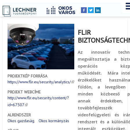
Címlap
Peldatar
YOU
Breadcrumbs
ARE
HERE:
FLIR
BIZTONSÁGTECH
Az innovatív techno
megváltoztatja a bizt
operációs közpo
működését. Mára intel
PROJEKTKÉP FORRÁSA
érzékelőket használ
https://www.flir.eu/security/analytics/
földön, a levegőben
PROJEKT WEBCÍME
minden közbeeső p
http://www.flir.eu/security/content/?
annak érdekében,
id=67507
továbbfejlessz
videofelügyeleti és irán
ALRENDSZER
Okos gazdaság
Okos kormányzás
rendszert és a különáll
integrált eszközöket.