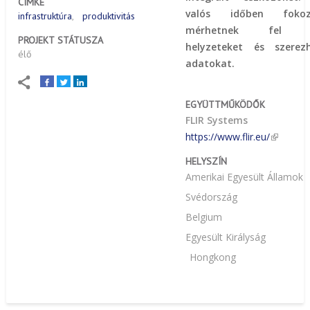
CÍMKE
valós időben fokoz
infrastruktúra
produktivitás
mérhetnek fel a
PROJEKT STÁTUSZA
helyzeteket és szerez
élő
adatokat.
EGYÜTTMŰKÖDŐK
FLIR Systems
https://www.flir.eu/
HELYSZÍN
Amerikai Egyesült Államok
Svédország
Belgium
Egyesült Királyság
Hongkong