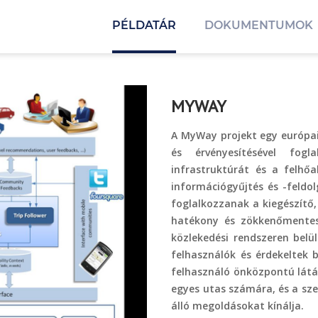
PÉLDATÁR
DOKUMENTUMOK
MYWAY
A MyWay projekt egy európai 
és érvényesítésével fogl
infrastruktúrát és a felhőa
információgyűjtés és -feldo
foglalkozzanak a kiegészítő,
hatékony és zökkenőmentes i
közlekedési rendszeren belü
felhasználók és érdekeltek 
felhasználó önközpontú látá
egyes utas számára, és a sz
álló megoldásokat kínálja.