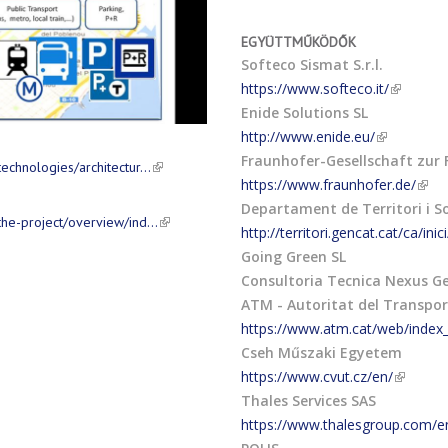
EGYÜTTMŰKÖDŐK
Softeco Sismat S.r.l.
https://www.softeco.it/
Enide Solutions SL
http://www.enide.eu/
Fraunhofer-Gesellschaft zur
echnologies/architectur…
https://www.fraunhofer.de/
Departament de Territori i So
the-project/overview/ind…
http://territori.gencat.cat/ca/inici
Going Green SL
Consultoria Tecnica Nexus Ge
ATM - Autoritat del Transpo
https://www.atm.cat/web/index
Cseh Műszaki Egyetem
https://www.cvut.cz/en/
Thales Services SAS
https://www.thalesgroup.com/e