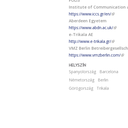
POLIS
Institute of Communication
https://www.iccs.gr/en/
Aberdeen Egyetem
https://www.abdn.ac.uk/
e-Trikala AE
http://www.e-trikala.gr/
VMZ Berlin Betreibergesells
https://www.vmzberlin.com/
HELYSZÍN
Spanyolország
Barcelona
Németország
Berlin
Görögország
Trikala