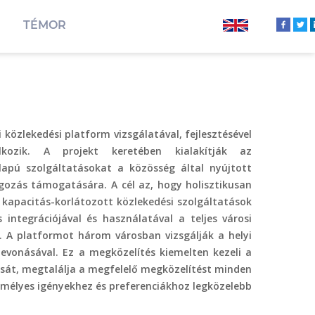
TÉMOR
közlekedési platform vizsgálatával, fejlesztésével
alkozik. A projekt keretében kialakítják az
lapú szolgáltatásokat a közösség által nyújtott
lgozás támogatására. A cél az, hogy holisztikusan
 kapacitás-korlátozott közlekedési szolgáltatások
ntegrációjával és használatával a teljes városi
l. A platformot három városban vizsgálják a helyi
bevonásával. Ez a megközelítés kiemelten kezeli a
sát, megtalálja a megfelelő megközelítést minden
emélyes igényekhez és preferenciákhoz legközelebb