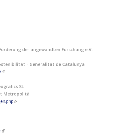
 Förderung der angewandten Forschung e.V.
stenibilitat - Generalitat de Catalunya
/
ografics SL
rt Metropolità
_en.php
n