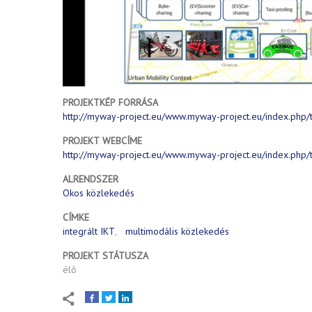
PROJEKTKÉP FORRÁSA
http://myway-project.eu/www.myway-project.eu/index.php/t
PROJEKT WEBCÍME
http://myway-project.eu/www.myway-project.eu/index.php/
ALRENDSZER
Okos közlekedés
CÍMKE
integrált IKT
multimodális közlekedés
PROJEKT STÁTUSZA
élő